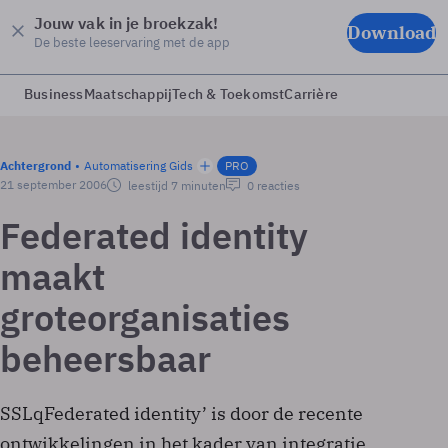
Jouw vak in je broekzak!
Download
De beste leeservaring met de app
Business
Maatschappij
Tech & Toekomst
Carrière
Achtergrond
Automatisering Gids
PRO
21 september 2006
leestijd 7 minuten
0 reacties
Federated identity
maakt
groteorganisaties
beheersbaar
SSLqFederated identity’ is door de recente
ontwikkelingen in het kader van integratie