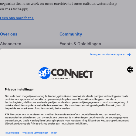
organisaties, ons werk en onze carrière tot onze cultuur, wetenschap
en maatschappij.
Lees ons manifest >
Over ons
Community
Abonneren
Events & Opleidingen
Adverteren
Nieuwsbrieven
Contact
Vacatures
Colofon
Whitepapers
Onze app
Privacyinstellingen
Volg ons
Redactionele partner