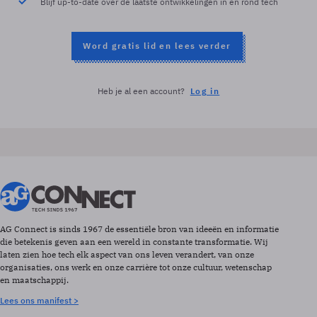
Blijf up-to-date over de laatste ontwikkelingen in en rond tech
Word gratis lid en lees verder
Heb je al een account?
Log in
AG Connect is sinds 1967 de essentiële bron van ideeën en informatie
die betekenis geven aan een wereld in constante transformatie. Wij
laten zien hoe tech elk aspect van ons leven verandert, van onze
organisaties, ons werk en onze carrière tot onze cultuur, wetenschap
en maatschappij.
Lees ons manifest >