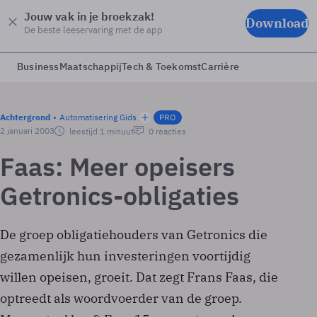
Jouw vak in je broekzak!
Download
De beste leeservaring met de app
Business
Maatschappij
Tech & Toekomst
Carrière
Achtergrond
Automatisering Gids
PRO
2 januari 2003
leestijd 1 minuut
0 reacties
Faas: Meer opeisers
Getronics-obligaties
De groep obligatiehouders van Getronics die
gezamenlijk hun investeringen voortijdig
willen opeisen, groeit. Dat zegt Frans Faas, die
optreedt als woordvoerder van de groep.