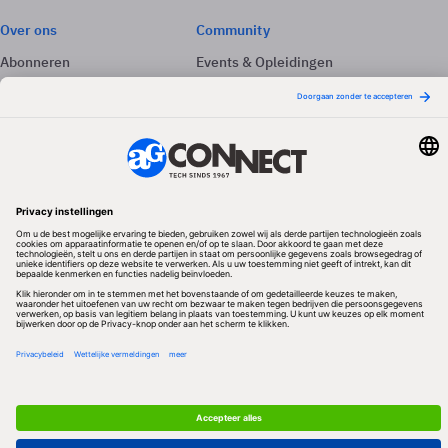
Over ons
Community
Abonneren
Events & Opleidingen
Adverteren
Nieuwsbrieven
Contact
Vacatures
Colofon
Whitepapers
Onze app
Privacyinstellingen
Volg ons
Redactionele partner
Algemene Voorwaarden & Copyrights
Privacy & Cookies