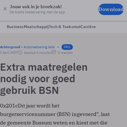
Jouw vak in je broekzak!
Download
De beste leeservaring met de app
Business
Maatschappij
Tech & Toekomst
Carrière
Achtergrond
Automatisering Gids
PRO
5 april 2007
leestijd 4 minuten
0 reacties
Extra maatregelen
nodig voor goed
gebruik BSN
0x201cDit jaar wordt het
burgerservicenummer (BSN) ingevoerd”, laat
de gemeente Bussum weten en kiest met die