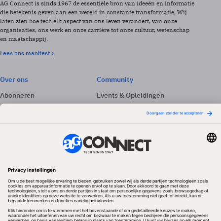
AG Connect is sinds 1967 de essentiële bron van ideeën en informatie
die betekenis geven aan een wereld in constante transformatie. Wij
laten zien hoe tech elk aspect van ons leven verandert, van onze
organisaties, ons werk en onze carrière tot onze cultuur, wetenschap
en maatschappij.
Lees ons manifest >
Over ons
Community
Abonneren
Events & Opleidingen
Adverteren
Nieuwsbrieven
Contact
Vacatures
Colofon
Whitepapers
Onze app
Privacyinstellingen
Volg ons
Redactionele partner