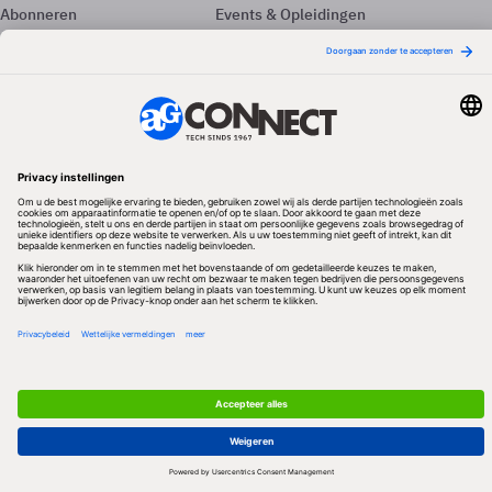
Abonneren
Events & Opleidingen
Adverteren
Nieuwsbrieven
Contact
Vacatures
Colofon
Whitepapers
Onze app
Privacyinstellingen
Volg ons
Redactionele partner
Algemene Voorwaarden & Copyrights
Privacy & Cookies