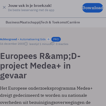
Jouw vak in je broekzak!
Download
De beste leeservaring met de app
Business
Maatschappij
Tech & Toekomst
Carrière
Achtergrond
Automatisering Gids
PRO
16 december 2003
leestijd 1 minuut
0 reacties
Europees R&amp;D-
project Medea+ in
gevaar
Het Europese onderzoeksprogramma Medea+
dreigt gedecimeerd te worden nu nationale
overheden uit bezuinigingsoverwegingen de