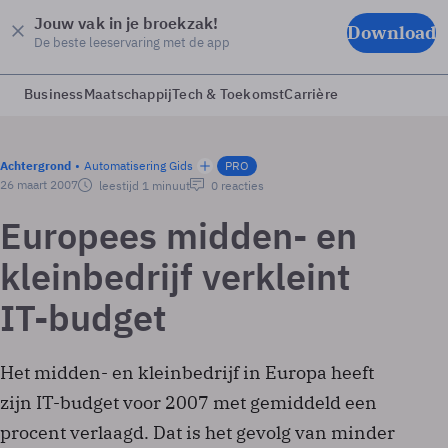
Jouw vak in je broekzak!
Download
De beste leeservaring met de app
Business
Maatschappij
Tech & Toekomst
Carrière
Achtergrond
Automatisering Gids
PRO
26 maart 2007
leestijd 1 minuut
0 reacties
Europees midden- en
kleinbedrijf verkleint
IT-budget
Het midden- en kleinbedrijf in Europa heeft
zijn IT-budget voor 2007 met gemiddeld een
procent verlaagd. Dat is het gevolg van minder