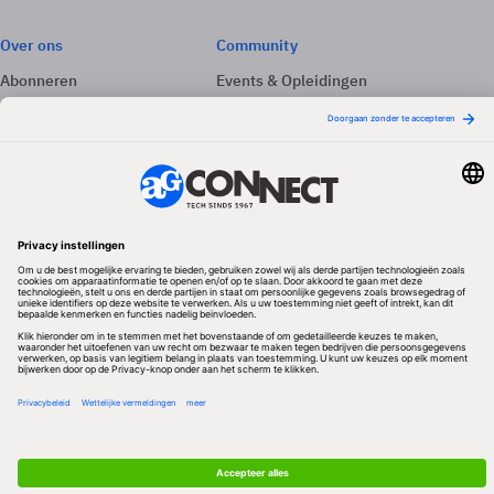
Over ons
Community
Abonneren
Events & Opleidingen
Adverteren
Nieuwsbrieven
Contact
Vacatures
Colofon
Whitepapers
Onze app
Privacyinstellingen
Volg ons
Redactionele partner
Algemene Voorwaarden & Copyrights
Privacy & Cookies