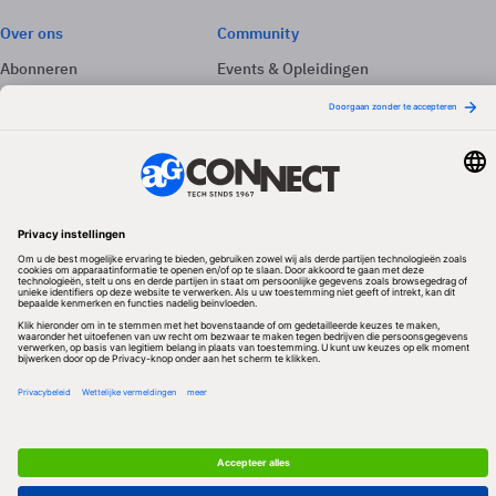
Over ons
Community
Abonneren
Events & Opleidingen
Adverteren
Nieuwsbrieven
Contact
Vacatures
Colofon
Whitepapers
Onze app
Privacyinstellingen
Volg ons
Redactionele partner
Algemene Voorwaarden & Copyrights
Privacy & Cookies