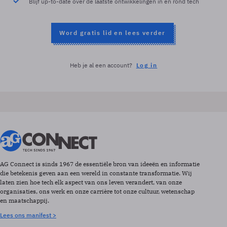
Blijf up-to-date over de laatste ontwikkelingen in en rond tech
Word gratis lid en lees verder
Heb je al een account?
Log in
AG Connect is sinds 1967 de essentiële bron van ideeën en informatie
die betekenis geven aan een wereld in constante transformatie. Wij
laten zien hoe tech elk aspect van ons leven verandert, van onze
organisaties, ons werk en onze carrière tot onze cultuur, wetenschap
en maatschappij.
Lees ons manifest >