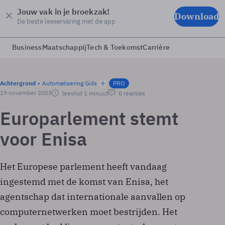
Jouw vak in je broekzak!
Download
De beste leeservaring met de app
Business
Maatschappij
Tech & Toekomst
Carrière
Achtergrond
Automatisering Gids
PRO
19 november 2003
leestijd 1 minuut
0 reacties
Europarlement stemt
voor Enisa
Het Europese parlement heeft vandaag
ingestemd met de komst van Enisa, het
agentschap dat internationale aanvallen op
computernetwerken moet bestrijden. Het