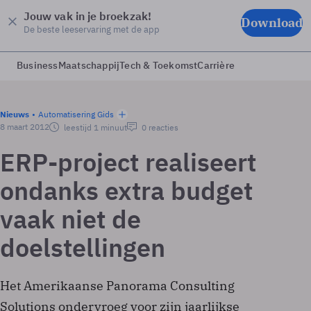
Jouw vak in je broekzak!
Download
De beste leeservaring met de app
Business
Maatschappij
Tech & Toekomst
Carrière
Nieuws
Automatisering Gids
8 maart 2012
leestijd 1 minuut
0 reacties
ERP-project realiseert
ondanks extra budget
vaak niet de
doelstellingen
Het Amerikaanse Panorama Consulting
Solutions ondervroeg voor zijn jaarlijkse