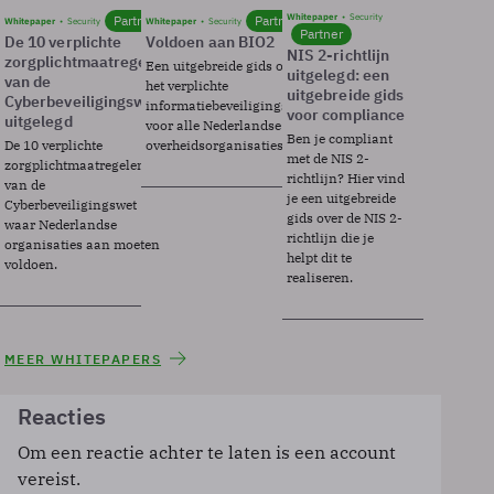
Whitepaper
Security
Partner
Partner
Whitepaper
Security
Whitepaper
Security
Partner
De 10 verplichte
Voldoen aan BIO2
NIS 2-richtlijn
zorgplichtmaatregelen
Een uitgebreide gids over BIO2,
uitgelegd: een
van de
het verplichte
uitgebreide gids
Cyberbeveiligingswet
informatiebeveiligingsframework
voor compliance
uitgelegd
voor alle Nederlandse
Ben je compliant
De 10 verplichte
overheidsorganisaties.
met de NIS 2-
zorgplichtmaatregelen
richtlijn? Hier vind
van de
je een uitgebreide
Cyberbeveiligingswet
gids over de NIS 2-
waar Nederlandse
richtlijn die je
organisaties aan moeten
helpt dit te
voldoen.
realiseren.
MEER WHITEPAPERS
Reacties
Om een reactie achter te laten is een account
vereist.