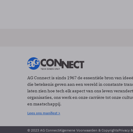
AG Connect is sinds 1967 de essentiële bron van idee
die betekenis geven aan een wereld in constante tran
laten zien hoe tech elk aspect van ons leven verander
organisaties, ons werk en onze carrière tot onze cult
en maatschappij.
Lees ons manifest >
© 2023 AG Connect
Algemene Voorwaarden & Copyrights
Privacy 