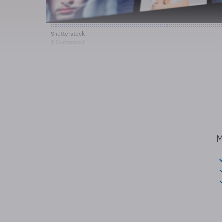
Shutterstock
© Shutterstock
M