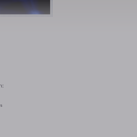
n:
rs