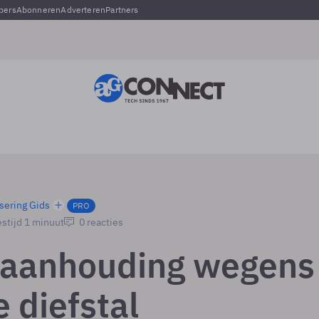
pers
Abonneren
Adverteren
Partners
sering Gids
PRO
stijd 1 minuut
0 reacties
 aanhouding wegens
e diefstal