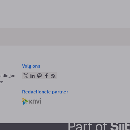
Volg ons
eidingen
en
Redactionele partner