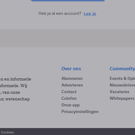
Heb je al een account?
Log in
Over ons
Community
Abonneren
Events & Opl
ën en informatie
Adverteren
Nieuwsbriev
sformatie. Wij
Contact
Vacatures
t, van onze
Colofon
Whitepapers
uur, wetenschap
Onze app
Privacyinstellingen
& Cookies