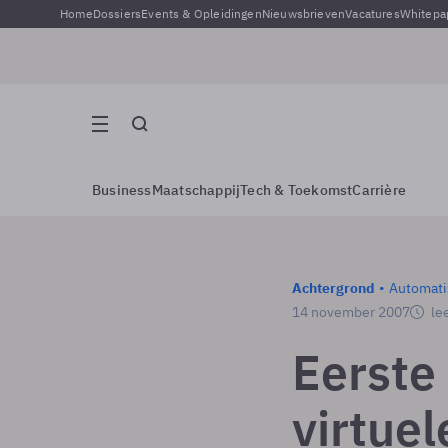
Home
Dossiers
Events & Opleidingen
Nieuwsbrieven
Vacatures
Whitepa
Business
Maatschappij
Tech & Toekomst
Carrière
Achtergrond
Automati
14 november 2007
lee
Eerste
virtuel