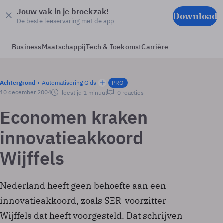
Jouw vak in je broekzak!
Download
De beste leeservaring met de app
Business
Maatschappij
Tech & Toekomst
Carrière
Achtergrond
Automatisering Gids
PRO
10 december 2004
leestijd 1 minuut
0 reacties
Economen kraken
innovatieakkoord
Wijffels
Nederland heeft geen behoefte aan een
innovatieakkoord, zoals SER-voorzitter
Wijffels dat heeft voorgesteld. Dat schrijven