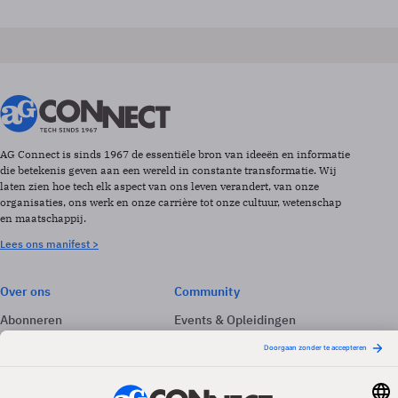
AG Connect is sinds 1967 de essentiële bron van ideeën en informatie
die betekenis geven aan een wereld in constante transformatie. Wij
laten zien hoe tech elk aspect van ons leven verandert, van onze
organisaties, ons werk en onze carrière tot onze cultuur, wetenschap
en maatschappij.
Lees ons manifest >
Over ons
Community
Abonneren
Events & Opleidingen
Adverteren
Nieuwsbrieven
Contact
Vacatures
Colofon
Whitepapers