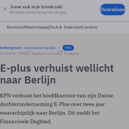
Jouw vak in je broekzak!
Download
De beste leeservaring met de app
Business
Maatschappij
Tech & Toekomst
Carrière
Achtergrond
Automatisering Gids
PRO
23 oktober 2006
leestijd 1 minuut
0 reacties
E-plus verhuist wellicht
naar Berlijn
KPN verhuist het hoofdkantoor van zijn Duitse
dochteronderneming E-Plus over twee jaar
waarschijnlijk naar Berlijn. Dit meldt het
Financieele Dagblad.