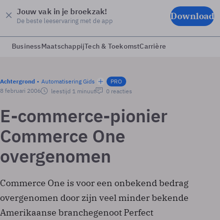
Jouw vak in je broekzak!
Download
De beste leeservaring met de app
Business
Maatschappij
Tech & Toekomst
Carrière
Achtergrond
Automatisering Gids
PRO
8 februari 2006
leestijd 1 minuut
0 reacties
E-commerce-pionier
Commerce One
overgenomen
Commerce One is voor een onbekend bedrag
overgenomen door zijn veel minder bekende
Amerikaanse branchegenoot Perfect