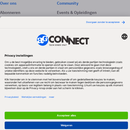
Over ons
Community
Abonneren
Events & Opleidingen
Adverteren
Nieuwsbrieven
Contact
Vacatures
Colofon
Whitepapers
Onze app
Privacyinstellingen
Volg ons
Redactionele partner
Algemene Voorwaarden & Copyrights
Privacy & Cookies