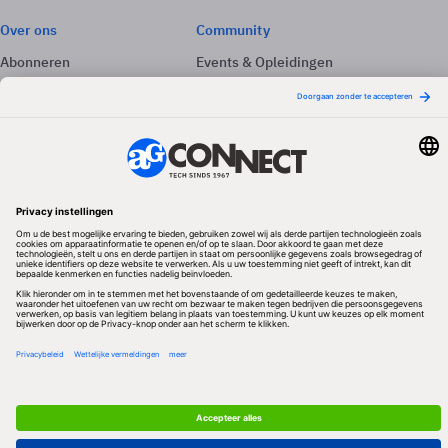
Over ons
Community
Abonneren
Events & Opleidingen
Adverteren
Nieuwsbrieven
Contact
Vacatures
Colofon
Whitepapers
Onze app
Privacyinstellingen
Volg ons
Redactionele partner
Algemene Voorwaarden & Copyrights
Privacy & Cookies