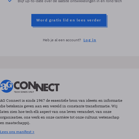
Blijf up-to-date over de laatste ontwikkelingen in en rond tech
Word gratis lid en lees verder
Heb je al een account?
Log in
AG Connect is sinds 1967 de essentiële bron van ideeën en informatie
die betekenis geven aan een wereld in constante transformatie. Wij
laten zien hoe tech elk aspect van ons leven verandert, van onze
organisaties, ons werk en onze carrière tot onze cultuur, wetenschap
en maatschappij.
Lees ons manifest >