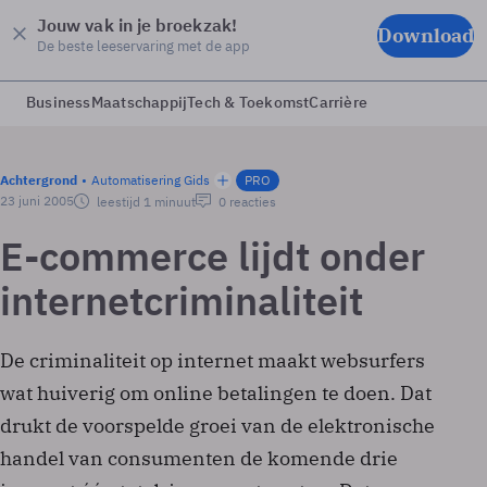
Jouw vak in je broekzak!
Download
De beste leeservaring met de app
Business
Maatschappij
Tech & Toekomst
Carrière
Achtergrond
Automatisering Gids
PRO
23 juni 2005
leestijd 1 minuut
0 reacties
E-commerce lijdt onder
internetcriminaliteit
De criminaliteit op internet maakt websurfers
wat huiverig om online betalingen te doen. Dat
drukt de voorspelde groei van de elektronische
handel van consumenten de komende drie