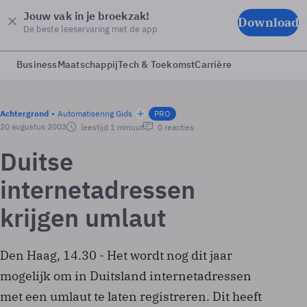
Jouw vak in je broekzak!
Download
De beste leeservaring met de app
Business
Maatschappij
Tech & Toekomst
Carrière
Achtergrond
Automatisering Gids
PRO
20 augustus 2003
leestijd 1 minuut
0 reacties
Duitse
internetadressen
krijgen umlaut
Den Haag, 14.30 - Het wordt nog dit jaar
mogelijk om in Duitsland internetadressen
met een umlaut te laten registreren. Dit heeft