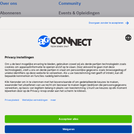
Over ons
Community
Abonneren
Events & Opleidingen
Adverteren
Nieuwsbrieven
Contact
Vacatures
Colofon
Whitepapers
Onze app
Privacyinstellingen
Volg ons
Redactionele partner
Algemene Voorwaarden & Copyrights
Privacy & Cookies