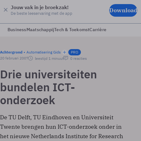
Jouw vak in je broekzak!
Download
De beste leeservaring met de app
Business
Maatschappij
Tech & Toekomst
Carrière
Achtergrond
Automatisering Gids
PRO
20 februari 2007
leestijd 1 minuut
0 reacties
Drie universiteiten
bundelen ICT-
onderzoek
De TU Delft, TU Eindhoven en Universiteit
Twente brengen hun ICT-onderzoek onder in
het nieuwe Netherlands Institute for Research