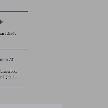
je
lan schade
 naar AI
zorgen voor
endigheid.