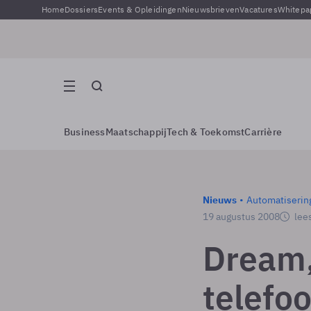
Home
Dossiers
Events & Opleidingen
Nieuwsbrieven
Vacatures
Whitepa
Business
Maatschappij
Tech & Toekomst
Carrière
Nieuws
Automatiserin
19 augustus 2008
lees
Dream,
telefoo