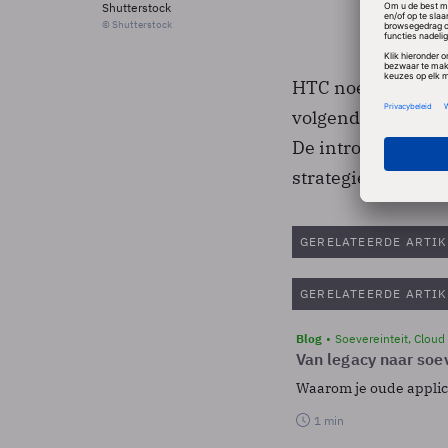
Shutterstock
© Shutterstock
HTC noemt zijn toe
volgende maand ui
De introductie van
strategie van Goog
GERELATEERDE ARTIK
GERELATEERDE ARTIK
Blog
Soevereinteit, Cloud
Van legacy naar soev
Waarom je oude applicat
1 min