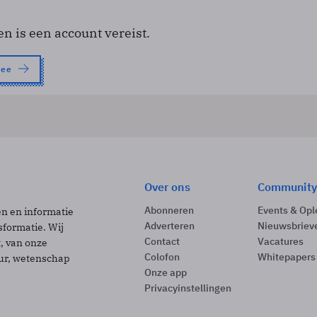
en is een account vereist.
nee
Over ons
Community
Abonneren
Events & Opl
ën en informatie
Adverteren
Nieuwsbriev
sformatie. Wij
Contact
Vacatures
t, van onze
Colofon
Whitepapers
uur, wetenschap
Onze app
Privacyinstellingen