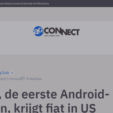
pers
Abonneren
Adverteren
Partners
g Gids
tijd 1 minuut
0 reacties
 de eerste Android-
n, krijgt fiat in US