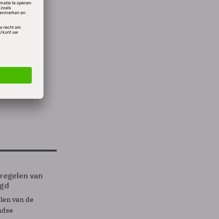
Times.
p in de
tregelen van
egd
elen van de
ndse