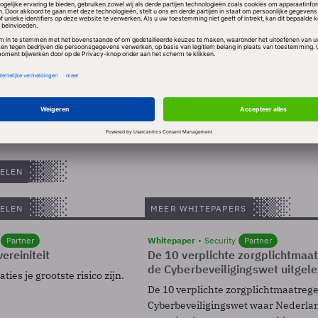
stel "Dream". Mogelijk brengt T-Mobile het toestel al
t, ruim voor het cadeauseizoen, meldt de New York 
 het Android mobiele platform is een belangrijke sta
le.
ELEN
ELEN
MEER WHITEPAPERS
Partner
Whitepaper
Security
Partner
ereiniteit
De 10 verplichte zorgplichtmaa
de Cyberbeveiligingswet uitgel
ies je grootste risico zijn.
De 10 verplichte zorgplichtmaatreg
Cyberbeveiligingswet waar Nederla