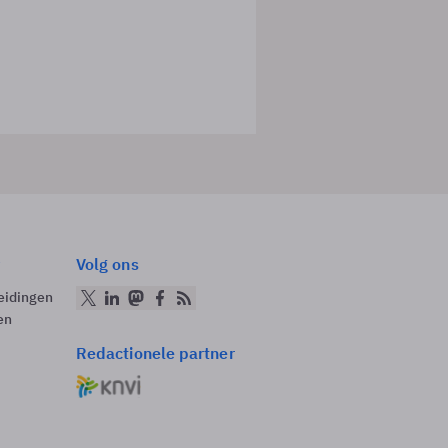
Volg ons
eidingen
en
Redactionele partner