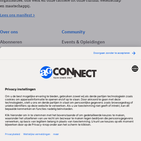
organisaties, ons werk en onze carrière tot onze cultuur, wetenschap
en maatschappij.
Lees ons manifest >
Over ons
Community
Abonneren
Events & Opleidingen
Adverteren
Nieuwsbrieven
Contact
Vacatures
Colofon
Whitepapers
Onze app
Privacyinstellingen
Volg ons
Redactionele partner