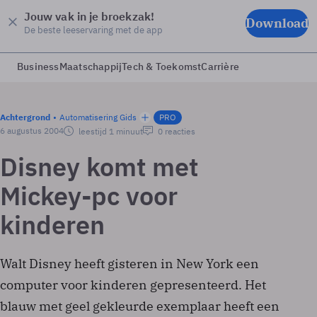
Jouw vak in je broekzak!
Download
De beste leeservaring met de app
Business
Maatschappij
Tech & Toekomst
Carrière
Achtergrond
Automatisering Gids
PRO
6 augustus 2004
leestijd 1 minuut
0 reacties
Disney komt met
Mickey-pc voor
kinderen
Walt Disney heeft gisteren in New York een
computer voor kinderen gepresenteerd. Het
blauw met geel gekleurde exemplaar heeft een