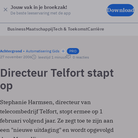
Jouw vak in je broekzak!
Download
De beste leeservaring met de app
Business
Maatschappij
Tech & Toekomst
Carrière
Achtergrond
Automatisering Gids
PRO
27 november 2006
leestijd 1 minuut
0 reacties
Directeur Telfort stapt
op
Stephanie Harmsen, directeur van
telecombedrijf Telfort, stopt ermee op 1
februari volgend jaar. Ze zegt toe te zijn aan
een "nieuwe uitdaging" en wordt opgevolgd