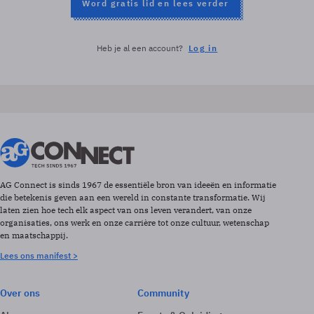
Word gratis lid en lees verder
Heb je al een account?
Log in
AG Connect is sinds 1967 de essentiële bron van ideeën en informatie
die betekenis geven aan een wereld in constante transformatie. Wij
laten zien hoe tech elk aspect van ons leven verandert, van onze
organisaties, ons werk en onze carrière tot onze cultuur, wetenschap
en maatschappij.
Lees ons manifest >
Over ons
Community