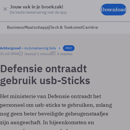
Jouw vak in je broekzak!
Download
De beste leeservaring met de app
Business
Maatschappij
Tech & Toekomst
Carrière
Achtergrond
Automatisering Gids
PRO
21 juli 2006
leestijd 1 minuut
0 reacties
Defensie ontraadt
gebruik usb-Sticks
Het ministerie van Defensie ontraadt het
personeel om usb-sticks te gebruiken, zolang
nog geen beter beveiligde geheugenstaafjes
zijn aangeschaft. In bijeenkomsten en