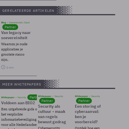
GERELATEERDE ARTIKELEN
Blog
Soevereinteit, Cloud
Partner
Van legacy naar
soevereiniteit
Waarom je oude
applicaties je
grootste risico
zijn.
1 min
MEER WHITEPAPERS
Whitepaper
Security
Whitepaper
Security
Partner
Whitepaper
Security
Partner
Partner
Voldoen aan BIO2
Security als
Een storing of
Een uitgebreide gids over BIO2,
cultuur - maak
cyberaanval:
het verplichte
van regels
ben je
informatiebeveiligingsframework
bewust gedrag
voorbereid?
voor alle Nederlandse
Cybersecurity
Ontdek hoe een