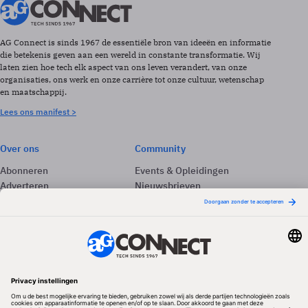
AG Connect is sinds 1967 de essentiële bron van ideeën en informatie
die betekenis geven aan een wereld in constante transformatie. Wij
laten zien hoe tech elk aspect van ons leven verandert, van onze
organisaties, ons werk en onze carrière tot onze cultuur, wetenschap
en maatschappij.
Lees ons manifest >
Over ons
Community
Abonneren
Events & Opleidingen
Adverteren
Nieuwsbrieven
Contact
Vacatures
Colofon
Whitepapers
Onze app
Privacyinstellingen
Volg ons