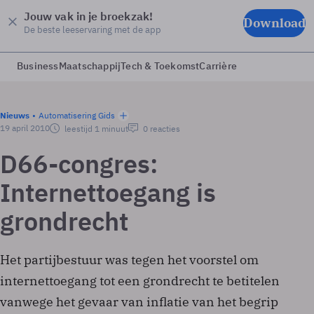
Jouw vak in je broekzak!
Download
De beste leeservaring met de app
Business
Maatschappij
Tech & Toekomst
Carrière
Nieuws
Automatisering Gids
19 april 2010
leestijd 1 minuut
0 reacties
D66-congres:
Internettoegang is
grondrecht
Het partijbestuur was tegen het voorstel om
internettoegang tot een grondrecht te betitelen
vanwege het gevaar van inflatie van het begrip