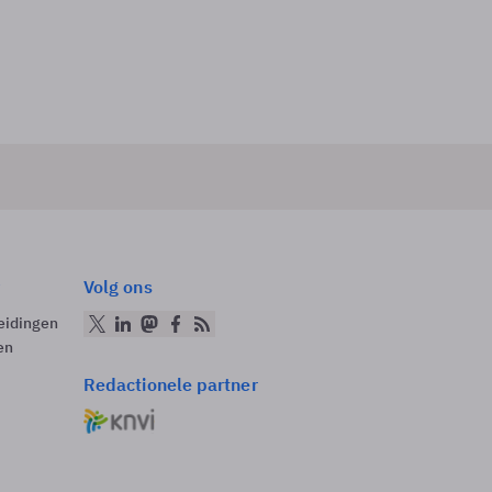
Volg ons
eidingen
en
Redactionele partner