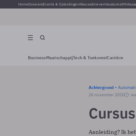
Home
Dossiers
Events & Opleidingen
Nieuwsbrieven
Vacatures
Whitepa
Business
Maatschappij
Tech & Toekomst
Carrière
Achtergrond
Automati
26 november 2010
lee
Cursus
Aanleiding? Ik he