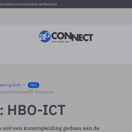
pers
Abonneren
Adverteren
Partners
sering Gids
PRO
stijd 2 minuten
0 reacties
: HBO-ICT
b ooit een kunstopleiding gedaan aan de