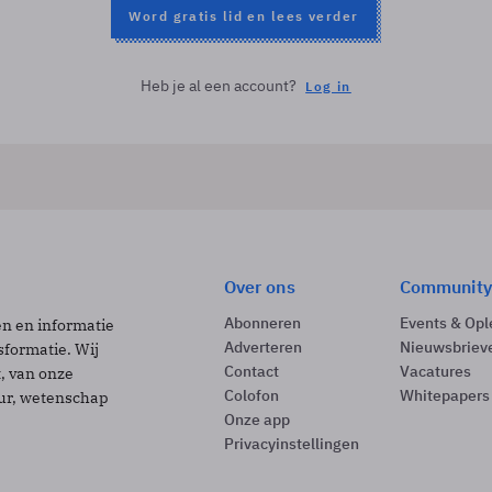
Word gratis lid en lees verder
Heb je al een account?
Log in
Over ons
Community
Abonneren
Events & Opl
ën en informatie
Adverteren
Nieuwsbriev
sformatie. Wij
Contact
Vacatures
t, van onze
Colofon
Whitepapers
uur, wetenschap
Onze app
Privacyinstellingen