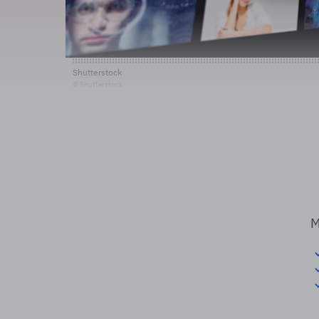
Shutterstock
© Shutterstock
M