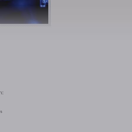
n:
rs