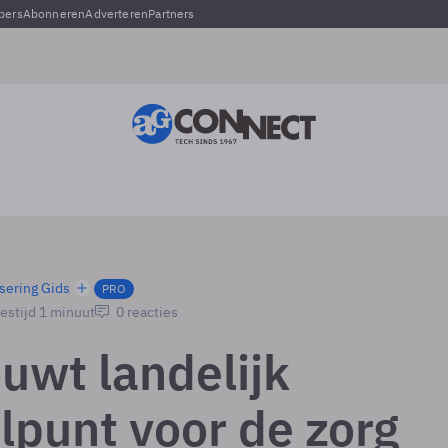
pers
Abonneren
Adverteren
Partners
sering Gids
PRO
estijd 1 minuut
0 reacties
uwt landelijk
lpunt voor de zorg