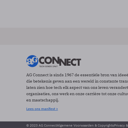
AG Connect is sinds 1967 de essentiële bron van idee
die betekenis geven aan een wereld in constante tran
laten zien hoe tech elk aspect van ons leven verander
organisaties, ons werk en onze carrière tot onze cult
en maatschappij.
Lees ons manifest >
© 2023 AG Connect
Algemene Voorwaarden & Copyrights
Privacy 