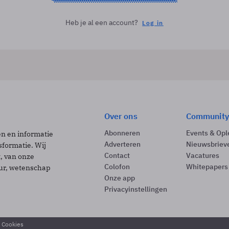
Heb je al een account?
Log in
Over ons
Community
Abonneren
Events & Opl
ën en informatie
Adverteren
Nieuwsbriev
sformatie. Wij
Contact
Vacatures
t, van onze
Colofon
Whitepapers
uur, wetenschap
Onze app
Privacyinstellingen
& Cookies