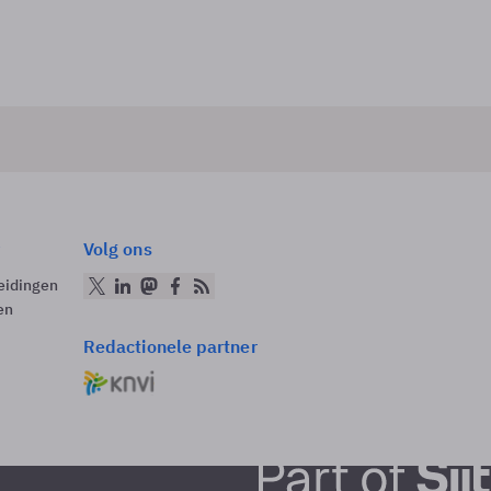
Volg ons
eidingen
en
Redactionele partner