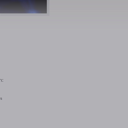
n:
rs