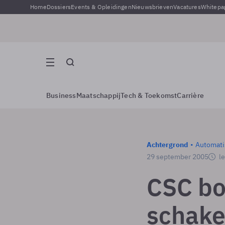
Home
Dossiers
Events & Opleidingen
Nieuwsbrieven
Vacatures
Whitepa
Business
Maatschappij
Tech & Toekomst
Carrière
Achtergrond
Automati
29 september 2005
le
CSC bo
schake