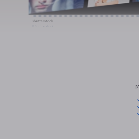
Shutterstock
© Shutterstock
M