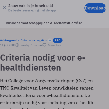
Jouw vak in je broekzak!
Download
De beste leeservaring met de app
Business
Maatschappij
Tech & Toekomst
Carrière
Achtergrond
Automatisering Gids
PRO
11 juli 2005
leestijd 1 minuut
0 reacties
Criteria nodig voor e-
healthdiensten
Het College voor Zorgverzekeringen (CvZ) en
TNO Kwaliteit van Leven ontwikkelen samen
kwaliteitscriteria voor e-healthdiensten. De
criteria zijn nodig voor toelating van e-health-