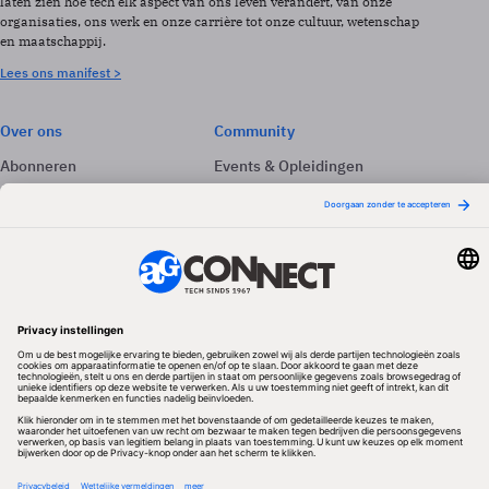
laten zien hoe tech elk aspect van ons leven verandert, van onze
organisaties, ons werk en onze carrière tot onze cultuur, wetenschap
en maatschappij.
Lees ons manifest >
Over ons
Community
Abonneren
Events & Opleidingen
Adverteren
Nieuwsbrieven
Contact
Vacatures
Colofon
Whitepapers
Onze app
Privacyinstellingen
Volg ons
Redactionele partner