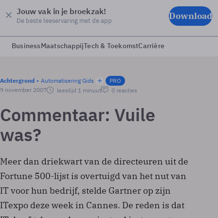
Jouw vak in je broekzak!
Download
De beste leeservaring met de app
Business
Maatschappij
Tech & Toekomst
Carrière
Achtergrond
Automatisering Gids
PRO
9 november 2007
leestijd 1 minuut
0 reacties
Commentaar: Vuile
was?
Meer dan driekwart van de directeuren uit de
Fortune 500-lijst is overtuigd van het nut van
IT voor hun bedrijf, stelde Gartner op zijn
ITexpo deze week in Cannes. De reden is dat