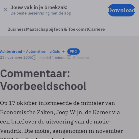
Jouw vak in je broekzak!
Download
De beste leeservaring met de app
Business
Maatschappij
Tech & Toekomst
Carrière
Achtergrond
Automatisering Gids
PRO
23 november 2006
leestijd 1 minuut
0 reacties
Commentaar:
Voorbeeldschool
Op 17 oktober informeerde de minister van
Economische Zaken, Joop Wijn, de Kamer via
een brief over de uitvoering van de motie-
Vendrik. Die motie, aangenomen in november