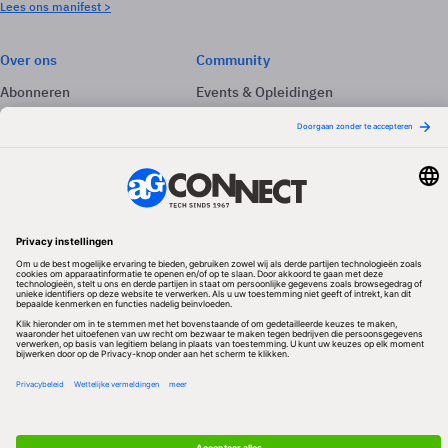
Lees ons manifest >
Over ons
Community
Abonneren
Events & Opleidingen
Adverteren
Nieuwsbrieven
Contact
Vacatures
Colofon
Whitepapers
Onze app
Privacyinstellingen
Volg ons
Redactionele partner
Algemene Voorwaarden & Copyrights