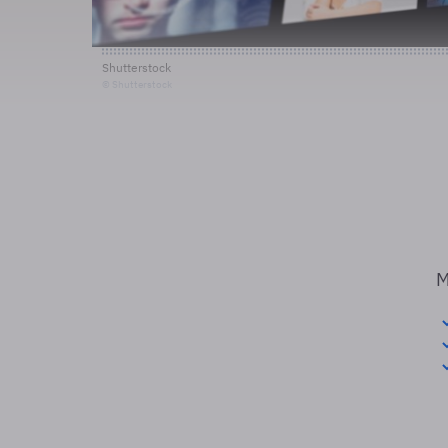
Shutterstock
© Shutterstock
M