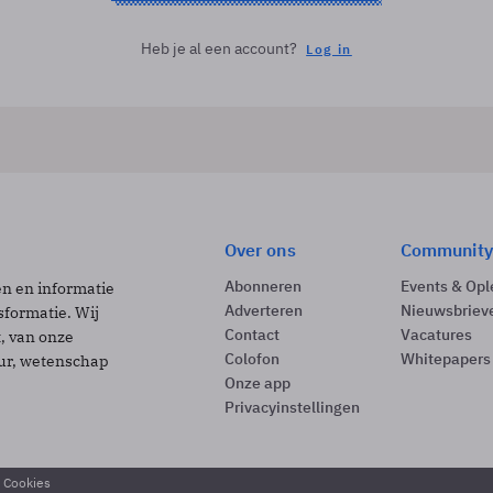
Heb je al een account?
Log in
Over ons
Community
Abonneren
Events & Opl
ën en informatie
Adverteren
Nieuwsbriev
sformatie. Wij
Contact
Vacatures
t, van onze
Colofon
Whitepapers
uur, wetenschap
Onze app
Privacyinstellingen
& Cookies