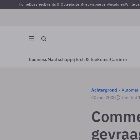
Home
Dossiers
Events & Opleidingen
Nieuwsbrieven
Vacatures
Whitepa
Business
Maatschappij
Tech & Toekomst
Carrière
Achtergrond
Automati
30 mei 2008
leestijd 
Comme
gevraa