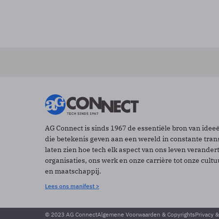
AG Connect is sinds 1967 de essentiële bron van idee
die betekenis geven aan een wereld in constante tran
laten zien hoe tech elk aspect van ons leven verander
organisaties, ons werk en onze carrière tot onze cult
en maatschappij.
Lees ons manifest >
© 2023 AG Connect
Algemene Voorwaarden & Copyrights
Privacy 