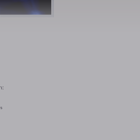
n:
rs