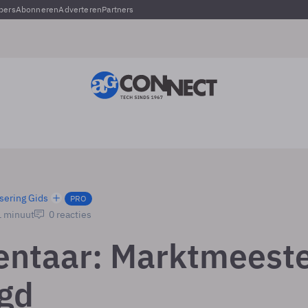
pers
Abonneren
Adverteren
Partners
sering Gids
PRO
1 minuut
0 reacties
ntaar: Marktmeest
gd