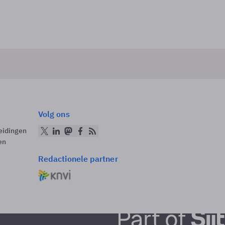
Volg ons
eidingen
en
Redactionele partner