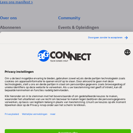
Lees ons manifest >
Over ons
Community
Abonneren
Events & Opleidingen
Adverteren
Nieuwsbrieven
Contact
Vacatures
Colofon
Whitepapers
Onze app
Privacyinstellingen
Volg ons
Redactionele partner
Algemene Voorwaarden & Copyrights