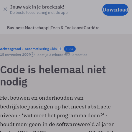
Jouw vak in je broekzak!
Download
De beste leeservaring met de app
Business
Maatschappij
Tech & Toekomst
Carrière
Achtergrond
Automatisering Gids
PRO
18 november 2004
leestijd 3 minuten
0 reacties
Code is helemaal niet
nodig
Het bouwen en onderhouden van
bedrijfstoepassingen op het meest abstracte
niveau - ‘wat moet het programma doen?’ -
houdt menigeen in de softwarewereld al jaren