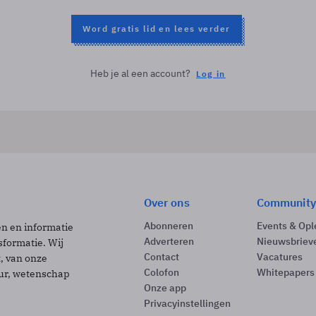
Word gratis lid en lees verder
Heb je al een account?
Log in
Over ons
Community
Abonneren
Events & Opl
ën en informatie
Adverteren
Nieuwsbriev
sformatie. Wij
Contact
Vacatures
t, van onze
Colofon
Whitepapers
uur, wetenschap
Onze app
Privacyinstellingen