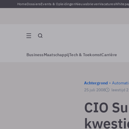
Home
Dossiers
Events & Opleidingen
Nieuwsbrieven
Vacatures
Whitepa
Business
Maatschappij
Tech & Toekomst
Carrière
Achtergrond
Automati
25 juli 2008
leestijd 
CIO Su
kwesti