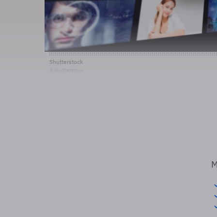
Shutterstock
© Shutterstock
M