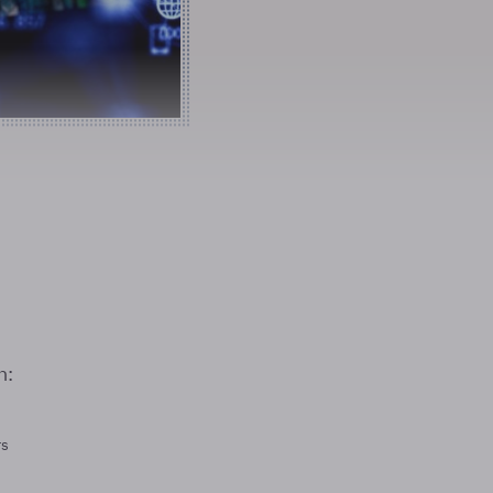
n:
rs