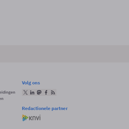
Volg ons
eidingen
en
Redactionele partner