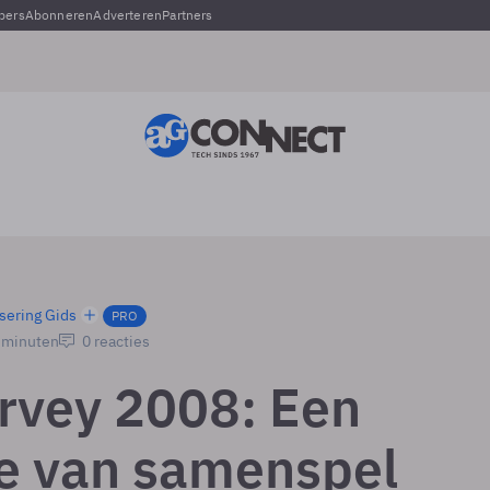
pers
Abonneren
Adverteren
Partners
sering Gids
PRO
2 minuten
0 reacties
rvey 2008: Een
e van samenspel