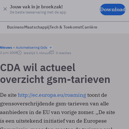
Jouw vak in je broekzak!
Download
De beste leeservaring met de app
Business
Maatschappij
Tech & Toekomst
Carrière
Nieuws
Automatisering Gids
2 juni 2008
leestijd 1 minuut
0 reacties
CDA wil actueel
overzicht gsm-tarieven
De site
http://ec.europa.eu/roaming
toont de
grensoverschrijdende gsm-tarieven van alle
aanbieders in de EU van vorige zomer. ,,De site
is een uitstekend initiatief van de Europese