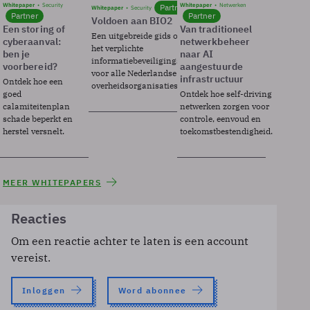
Whitepaper
Security
Whitepaper
Netwerken
Partner
Whitepaper
Security
Partner
Partner
Voldoen aan BIO2
Een storing of
Van traditioneel
Een uitgebreide gids over BIO2,
cyberaanval:
netwerkbeheer
het verplichte
ben je
naar AI
informatiebeveiligingsframework
voorbereid?
aangestuurde
voor alle Nederlandse
infrastructuur
Ontdek hoe een
overheidsorganisaties.
goed
Ontdek hoe self-driving
calamiteitenplan
netwerken zorgen voor
schade beperkt en
controle, eenvoud en
herstel versnelt.
toekomstbestendigheid.
MEER WHITEPAPERS
Reacties
Om een reactie achter te laten is een account
vereist.
Inloggen
Word abonnee