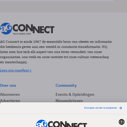
AG Connect is sinds 1967 de essentiële bron van ideeën en informatie
die betekenis geven aan een wereld in constante transformatie. Wij
laten zien hoe tech elk aspect van ons leven verandert, van onze
organisaties, ons werk en onze carrière tot onze cultuur, wetenschap
en maatschappij.
Lees ons manifest >
Over ons
Community
Abonneren
Events & Opleidingen
Adverteren
Nieuwsbrieven
Contact
Vacatures
Colofon
Whitepapers
Onze app
Privacyinstellingen