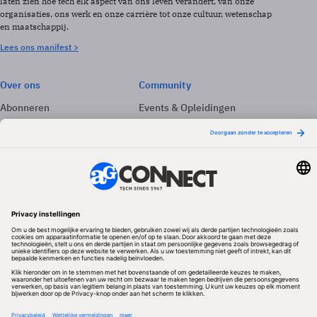
laten zien hoe tech elk aspect van ons leven verandert, van onze
organisaties, ons werk en onze carrière tot onze cultuur, wetenschap
en maatschappij.
Lees ons manifest >
Over ons
Community
Abonneren
Events & Opleidingen
Adverteren
Nieuwsbrieven
Contact
Vacatures
Colofon
Whitepapers
Onze app
Privacyinstellingen
Volg ons
Redactionele partner