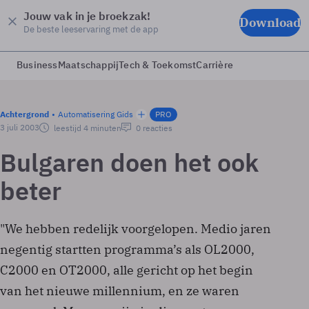
Jouw vak in je broekzak!
Download
De beste leeservaring met de app
Business
Maatschappij
Tech & Toekomst
Carrière
Achtergrond
Automatisering Gids
PRO
3 juli 2003
leestijd 4 minuten
0 reacties
Bulgaren doen het ook
beter
"We hebben redelijk voorgelopen. Medio jaren
negentig startten programma’s als OL2000,
C2000 en OT2000, alle gericht op het begin
van het nieuwe millennium, en ze waren