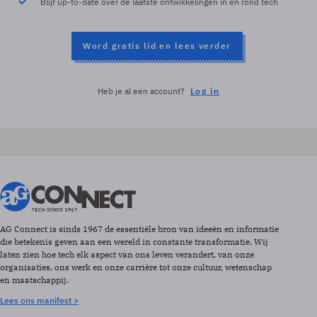
Blijf up-to-date over de laatste ontwikkelingen in en rond tech
Word gratis lid en lees verder
Heb je al een account?
Log in
AG Connect is sinds 1967 de essentiële bron van ideeën en informatie
die betekenis geven aan een wereld in constante transformatie. Wij
laten zien hoe tech elk aspect van ons leven verandert, van onze
organisaties, ons werk en onze carrière tot onze cultuur, wetenschap
en maatschappij.
Lees ons manifest >