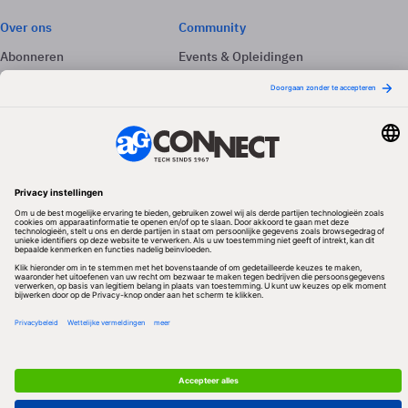
Over ons
Community
Abonneren
Events & Opleidingen
Adverteren
Nieuwsbrieven
Contact
Vacatures
Colofon
Whitepapers
Onze app
Privacyinstellingen
Volg ons
Redactionele partner
Algemene Voorwaarden & Copyrights
Privacy & Cookies