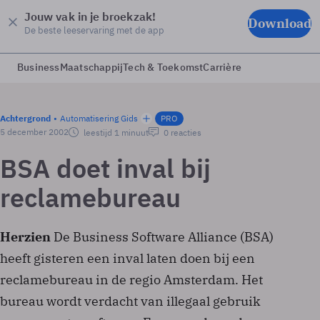
Jouw vak in je broekzak!
Download
De beste leeservaring met de app
Business
Maatschappij
Tech & Toekomst
Carrière
Achtergrond
Automatisering Gids
PRO
5 december 2002
leestijd 1 minuut
0 reacties
BSA doet inval bij
reclamebureau
Herzien
De Business Software Alliance (BSA)
heeft gisteren een inval laten doen bij een
reclamebureau in de regio Amsterdam. Het
bureau wordt verdacht van illegaal gebruik