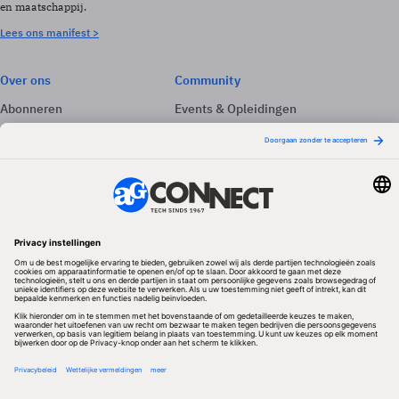
en maatschappij.
Lees ons manifest >
Over ons
Community
Abonneren
Events & Opleidingen
Adverteren
Nieuwsbrieven
Contact
Vacatures
Colofon
Whitepapers
Onze app
Privacyinstellingen
Volg ons
Redactionele partner