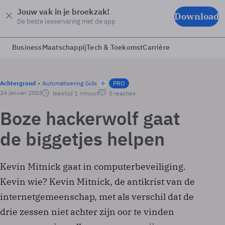
Jouw vak in je broekzak!
Download
De beste leeservaring met de app
Business
Maatschappij
Tech & Toekomst
Carrière
Achtergrond
Automatisering Gids
PRO
24 januari 2003
leestijd 1 minuut
0 reacties
Boze hackerwolf gaat
de biggetjes helpen
Kevin Mitnick gaat in computerbeveiliging.
Kevin wie? Kevin Mitnick, de antikrist van de
internetgemeenschap, met als verschil dat de
drie zessen niet achter zijn oor te vinden