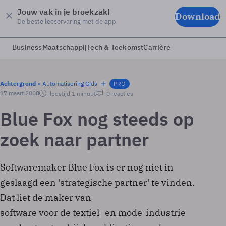
Jouw vak in je broekzak!
Download
De beste leeservaring met de app
Business
Maatschappij
Tech & Toekomst
Carrière
Achtergrond
Automatisering Gids
PRO
17 maart 2008
leestijd 1 minuut
0 reacties
Blue Fox nog steeds op
zoek naar partner
Softwaremaker Blue Fox is er nog niet in
geslaagd een 'strategische partner' te vinden.
Dat liet de maker van
software voor de textiel- en mode-industrie