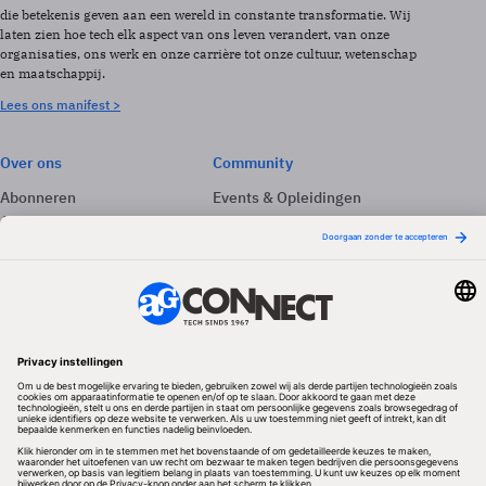
die betekenis geven aan een wereld in constante transformatie. Wij
laten zien hoe tech elk aspect van ons leven verandert, van onze
organisaties, ons werk en onze carrière tot onze cultuur, wetenschap
en maatschappij.
Lees ons manifest >
Over ons
Community
Abonneren
Events & Opleidingen
Adverteren
Nieuwsbrieven
Contact
Vacatures
Colofon
Whitepapers
Onze app
Privacyinstellingen
Volg ons
Redactionele partner