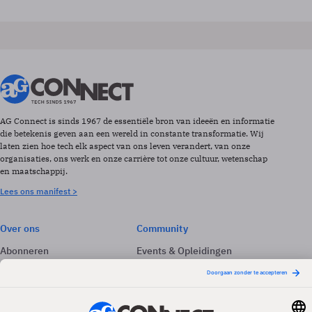
AG Connect is sinds 1967 de essentiële bron van ideeën en informatie
die betekenis geven aan een wereld in constante transformatie. Wij
laten zien hoe tech elk aspect van ons leven verandert, van onze
organisaties, ons werk en onze carrière tot onze cultuur, wetenschap
en maatschappij.
Lees ons manifest >
Over ons
Community
Abonneren
Events & Opleidingen
Adverteren
Nieuwsbrieven
Contact
Vacatures
Colofon
Whitepapers