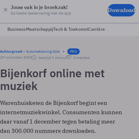
Jouw vak in je broekzak!
Download
De beste leeservaring met de app
Business
Maatschappij
Tech & Toekomst
Carrière
Achtergrond
Automatisering Gids
PRO
29 november 2004
leestijd 1 minuut
0 reacties
Bijenkorf online met
muziek
Warenhuisketen de Bijenkorf begint een
internetmuziekwinkel. Consumenten kunnen
daar vanaf 1 december tegen betaling meer
dan 300.000 nummers downloaden.