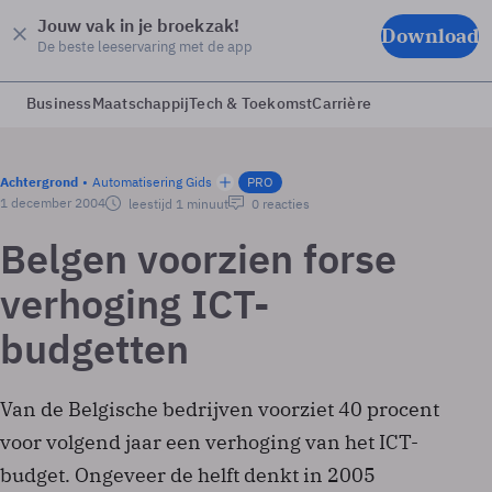
Jouw vak in je broekzak!
Download
De beste leeservaring met de app
Business
Maatschappij
Tech & Toekomst
Carrière
Achtergrond
Automatisering Gids
PRO
1 december 2004
leestijd 1 minuut
0 reacties
Belgen voorzien forse
verhoging ICT-
budgetten
Van de Belgische bedrijven voorziet 40 procent
voor volgend jaar een verhoging van het ICT-
budget. Ongeveer de helft denkt in 2005