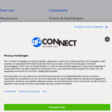
Over ons
Community
Abonneren
Events & Opleidingen
Adverteren
Nieuwsbrieven
Contact
Vacatures
Colofon
Whitepapers
Onze app
Privacyinstellingen
Volg ons
Redactionele partner
Algemene Voorwaarden & Copyrights
Privacy & Cookies