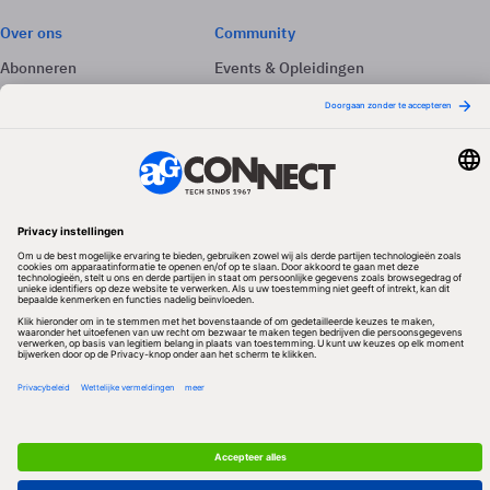
Over ons
Community
Abonneren
Events & Opleidingen
Adverteren
Nieuwsbrieven
Contact
Vacatures
Colofon
Whitepapers
Onze app
Privacyinstellingen
Volg ons
Redactionele partner
Algemene Voorwaarden & Copyrights
Privacy & Cookies