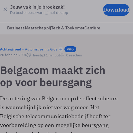
Jouw vak in je broekzak!
Download
De beste leeservaring met de app
Business
Maatschappij
Tech & Toekomst
Carrière
Achtergrond
Automatisering Gids
PRO
20 februari 2004
leestijd 1 minuut
0 reacties
Belgacom maakt zich
op voor beursgang
De notering van Belgacom op de effectenbeurs
is waarschijnlijk niet ver weg meer. Het
Belgische telecommunicatiebedrijf heeft ter
voorbereiding op een mogelijke beursgang