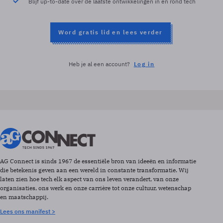
Blijf up-to-date over de laatste ontwikkelingen in en rond tech
Word gratis lid en lees verder
Heb je al een account?
Log in
AG Connect is sinds 1967 de essentiële bron van ideeën en informatie
die betekenis geven aan een wereld in constante transformatie. Wij
laten zien hoe tech elk aspect van ons leven verandert, van onze
organisaties, ons werk en onze carrière tot onze cultuur, wetenschap
en maatschappij.
Lees ons manifest >