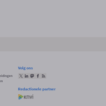
Volg ons
eidingen
en
Redactionele partner