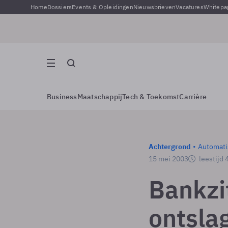
Home
Dossiers
Events & Opleidingen
Nieuwsbrieven
Vacatures
Whitepa
Business
Maatschappij
Tech & Toekomst
Carrière
Achtergrond
Automati
15 mei 2003
leestijd 
Bankzi
ontsla