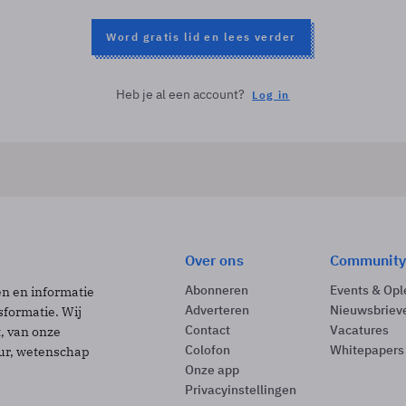
Word gratis lid en lees verder
Heb je al een account?
Log in
Over ons
Community
Abonneren
Events & Opl
ën en informatie
Adverteren
Nieuwsbriev
sformatie. Wij
Contact
Vacatures
t, van onze
Colofon
Whitepapers
uur, wetenschap
Onze app
Privacyinstellingen