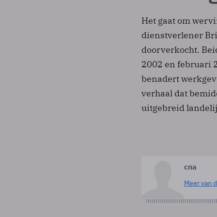
Het gaat om wervi
dienstverlener Bri
doorverkocht. Be
2002 en februari 
benadert werkgev
verhaal dat bemidd
uitgebreid landel
cna
Meer van d