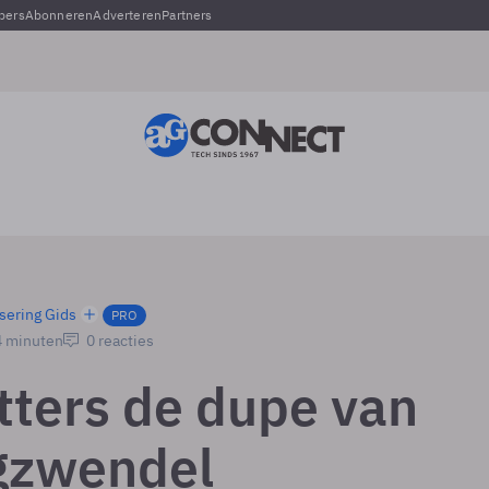
pers
Abonneren
Adverteren
Partners
sering Gids
PRO
4 minuten
0 reacties
tters de dupe van
gzwendel