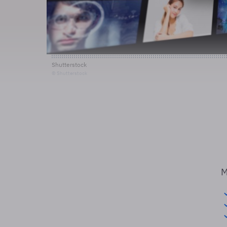
Shutterstock
© Shutterstock
M