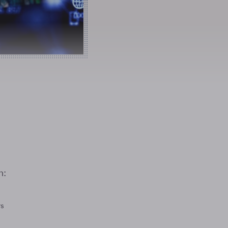
n:
rs