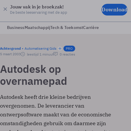
Jouw vak in je broekzak!
Download
De beste leeservaring met de app
Business
Maatschappij
Tech & Toekomst
Carrière
Achtergrond
Automatisering Gids
PRO
5 maart 2003
leestijd 1 minuut
0 reacties
Autodesk op
overnamepad
Autodesk heeft drie kleine bedrijven
overgenomen. De leverancier van
ontwerpsoftware maakt van de economische
omstandigheden gebruik om daarmee zijn