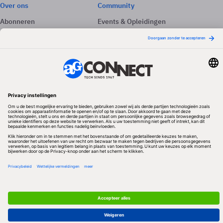
Over ons
Community
Abonneren
Events & Opleidingen
Adverteren
Nieuwsbrieven
Contact
Vacatures
Colofon
Whitepapers
Onze app
Privacyinstellingen
Volg ons
Redactionele partner
Algemene Voorwaarden & Copyrights
Privacy & Cookies