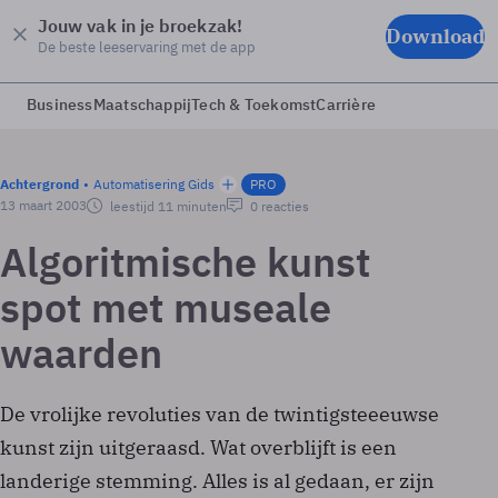
Jouw vak in je broekzak!
Download
De beste leeservaring met de app
Business
Maatschappij
Tech & Toekomst
Carrière
Achtergrond
Automatisering Gids
PRO
13 maart 2003
leestijd 11 minuten
0 reacties
Algoritmische kunst
spot met museale
waarden
De vrolijke revoluties van de twintigste­eeuwse
kunst zijn uitgeraasd. Wat overblijft is een
landerige stemming. Alles is al gedaan, er zijn