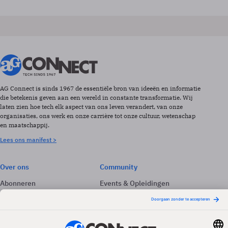
AG Connect is sinds 1967 de essentiële bron van ideeën en informatie
die betekenis geven aan een wereld in constante transformatie. Wij
laten zien hoe tech elk aspect van ons leven verandert, van onze
organisaties, ons werk en onze carrière tot onze cultuur, wetenschap
en maatschappij.
Lees ons manifest >
Over ons
Community
Abonneren
Events & Opleidingen
Adverteren
Nieuwsbrieven
Contact
Vacatures
Colofon
Whitepapers