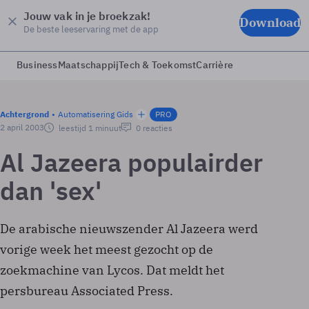
Jouw vak in je broekzak!
Download
De beste leeservaring met de app
Business
Maatschappij
Tech & Toekomst
Carrière
Achtergrond
Automatisering Gids
PRO
2 april 2003
leestijd 1 minuut
0 reacties
Al Jazeera populairder
dan 'sex'
De arabische nieuwszender Al Jazeera werd
vorige week het meest gezocht op de
zoekmachine van Lycos. Dat meldt het
persbureau Associated Press.