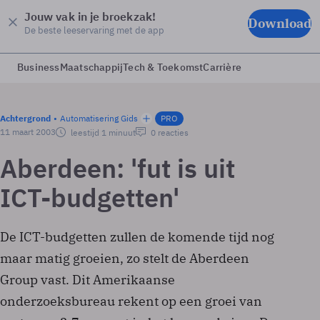
Jouw vak in je broekzak!
Download
De beste leeservaring met de app
Business
Maatschappij
Tech & Toekomst
Carrière
Achtergrond
Automatisering Gids
PRO
11 maart 2003
leestijd 1 minuut
0 reacties
Aberdeen: 'fut is uit
ICT-budgetten'
De ICT-budgetten zullen de komende tijd nog
maar matig groeien, zo stelt de Aberdeen
Group vast. Dit Amerikaanse
onderzoeksbureau rekent op een groei van