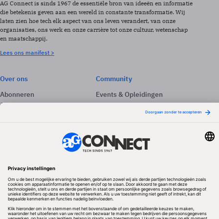
AG Connect is sinds 1967 de essentiële bron van ideeën en informatie
die betekenis geven aan een wereld in constante transformatie. Wij
laten zien hoe tech elk aspect van ons leven verandert, van onze
organisaties, ons werk en onze carrière tot onze cultuur, wetenschap
en maatschappij.
Lees ons manifest >
Over ons
Community
Abonneren
Events & Opleidingen
Adverteren
Nieuwsbrieven
Contact
Vacatures
Colofon
Whitepapers
Onze app
Privacyinstellingen
Volg ons
Redactionele partner