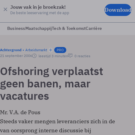
Jouw vak in je broekzak!
Download
De beste leeservaring met de app
Business
Maatschappij
Tech & Toekomst
Carrière
Achtergrond
Arbeidsmarkt
PRO
21 september 2006
leestijd 3 minuten
0 reacties
Ofshoring verplaatst
geen banen, maar
vacatures
Mr. V.A. de Pous
Steeds vaker mengen leveranciers zich in de
van oorsprong interne discussie bij