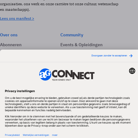
organisaties, ons werk en onze carrière tot onze cultuur, wetenschap
en maatschappij.
Lees ons manifest >
Over ons
Community
Abonneren
Events & Opleidingen
Adverteren
Nieuwsbrieven
Contact
Vacatures
Colofon
Whitepapers
Onze app
Privacyinstellingen
Volg ons
Redactionele partner