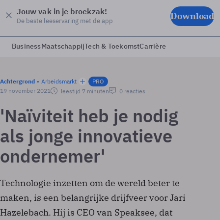
Jouw vak in je broekzak!
Download
De beste leeservaring met de app
Business
Maatschappij
Tech & Toekomst
Carrière
Achtergrond
Arbeidsmarkt
PRO
19 november 2021
leestijd 7 minuten
0 reacties
'Naïviteit heb je nodig
als jonge innovatieve
ondernemer'
Technologie inzetten om de wereld beter te
maken, is een belangrijke drijfveer voor Jari
Hazelebach. Hij is CEO van Speaksee, dat