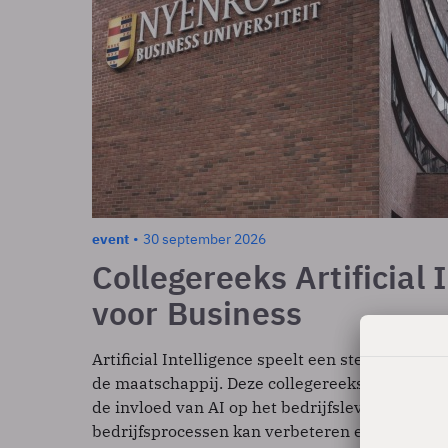
event
30 september 2026
Collegereeks Artificial 
voor Business
Artificial Intelligence speelt een steeds grotere
de maatschappij. Deze collegereeks biedt de ka
de invloed van AI op het bedrijfsleven, hoe het
bedrijfsprocessen kan verbeteren en innovatie