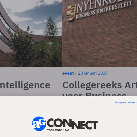
event
28 januari 2027
Intelligence
Collegereeks Art
voor Business
 rol in het bedrijfsleven en
Artificial Intelligence speelt ee
ns om inzicht te krijgen in
de maatschappij. Deze collegere
 de efficiëntie van
de invloed van AI op het bedrijf
 kan stimuleren.
bedrijfsprocessen kan verbeter