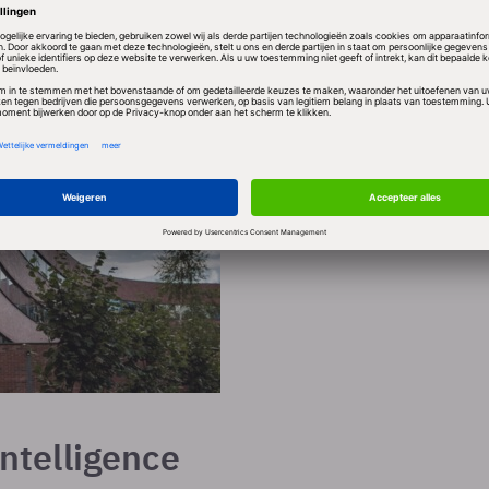
Nyenrode Business Universiteit Breukele
Intelligence