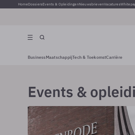
Home
Dossiers
Events & Opleidingen
Nieuwsbrieven
Vacatures
Whitepa
Business
Maatschappij
Tech & Toekomst
Carrière
Events & opleid