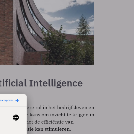
ificial Intelligence
n steeds grotere rol in het bedrijfsleven en
eks biedt de kans om inzicht te krijgen in
sleven, hoe het de efficiëntie van
en en innovatie kan stimuleren.