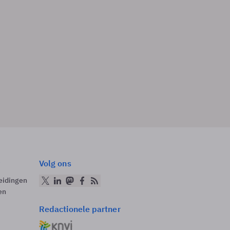
Volg ons
eidingen
en
Redactionele partner