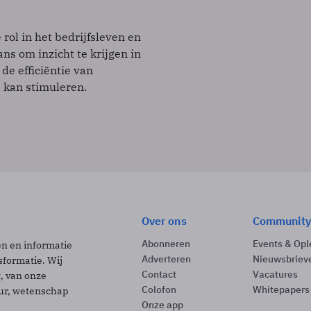
 rol in het bedrijfsleven en
ns om inzicht te krijgen in
 de efficiëntie van
 kan stimuleren.
Over ons
Community
Abonneren
Events & Opl
ën en informatie
Adverteren
Nieuwsbriev
sformatie. Wij
Contact
Vacatures
t, van onze
Colofon
Whitepapers
uur, wetenschap
Onze app