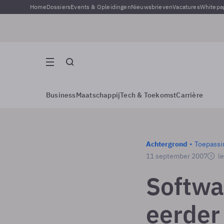
Home
Dossiers
Events & Opleidingen
Nieuwsbrieven
Vacatures
Whitepa
Business
Maatschappij
Tech & Toekomst
Carrière
Achtergrond
Toepassi
11 september 2007
le
Softwa
eerder