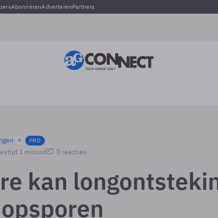
pers
Abonneren
Adverteren
Partners
ngen
PRO
estijd 1 minuut
0 reacties
re kan longontsteki
 opsporen