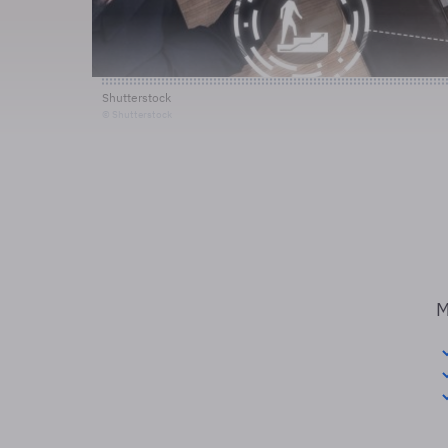
Shutterstock
© Shutterstock
M