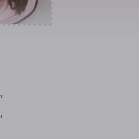
n:
rs