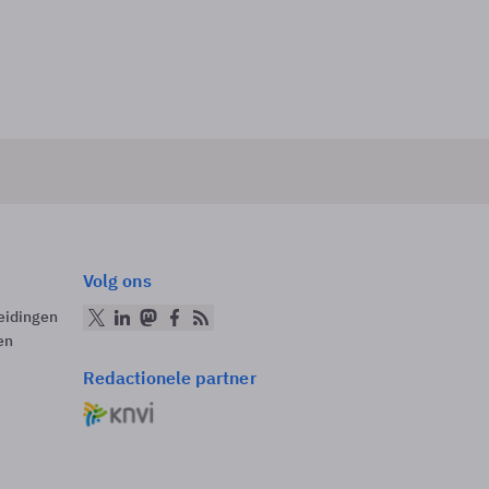
Volg ons
eidingen
en
Redactionele partner