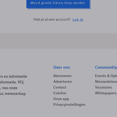
Word gratis lid en lees verder
Heb je al een account?
Log in
Over ons
Community
Abonneren
Events & Opl
ën en informatie
Adverteren
Nieuwsbriev
sformatie. Wij
Contact
Vacatures
t, van onze
Colofon
Whitepapers
uur, wetenschap
Onze app
Privacyinstellingen