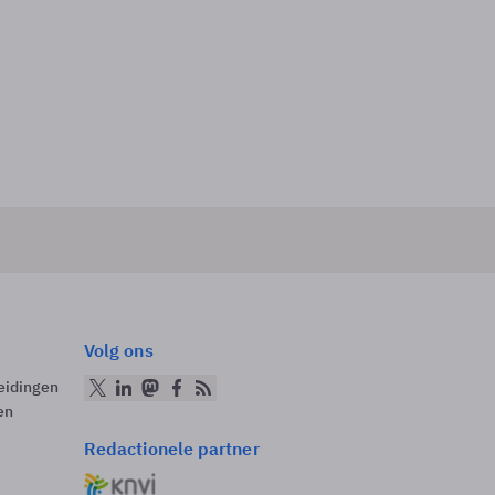
Volg ons
eidingen
en
Redactionele partner