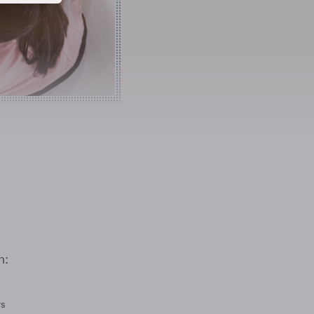
n:
rs