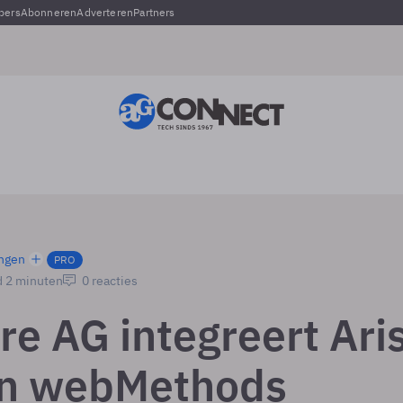
pers
Abonneren
Adverteren
Partners
ngen
PRO
d 2 minuten
0 reacties
re AG integreert Ari
jn webMethods