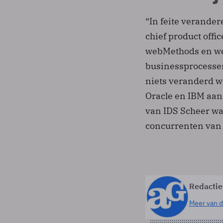
“In feite verander
chief product offi
webMethods en wel
businessprocessen
niets veranderd wo
Oracle en IBM aan 
van IDS Scheer waar
concurrenten van 
Redactie
Meer van d