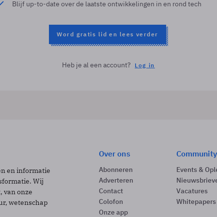
Blijf up-to-date over de laatste ontwikkelingen in en rond tech
Word gratis lid en lees verder
Heb je al een account?
Log in
Over ons
Community
Abonneren
Events & Opl
ën en informatie
Adverteren
Nieuwsbriev
sformatie. Wij
Contact
Vacatures
t, van onze
Colofon
Whitepapers
uur, wetenschap
Onze app