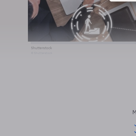
Shutterstock
© Shutterstock
M