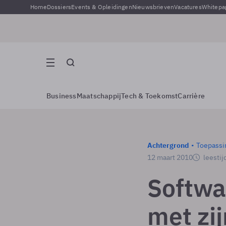
Home
Dossiers
Events & Opleidingen
Nieuwsbrieven
Vacatures
Whitepa
Business
Maatschappij
Tech & Toekomst
Carrière
Achtergrond
Toepassi
12 maart 2010
leestij
Softwa
met zi