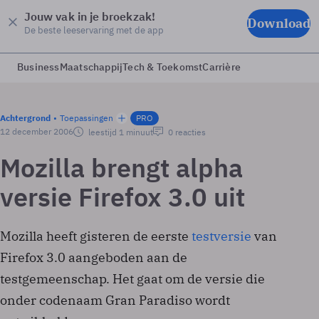
Jouw vak in je broekzak!
Download
De beste leeservaring met de app
Business
Maatschappij
Tech & Toekomst
Carrière
Achtergrond
Toepassingen
PRO
12 december 2006
leestijd 1 minuut
0 reacties
Mozilla brengt alpha
versie Firefox 3.0 uit
Mozilla heeft gisteren de eerste
testversie
van
Firefox 3.0 aangeboden aan de
testgemeenschap. Het gaat om de versie die
onder codenaam Gran Paradiso wordt