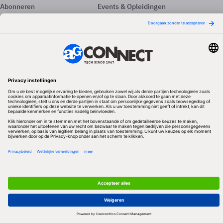
Abonneren
Events & Opleidingen
Adverteren
Nieuwsbrieven
Contact
Vacatures
Colofon
Whitepapers
Onze app
Privacyinstellingen
Volg ons
Redactionele partner
Algemene Voorwaarden & Copyrights
Privacy & Cookies