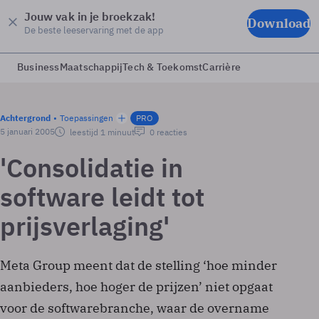
Jouw vak in je broekzak!
Download
De beste leeservaring met de app
Business
Maatschappij
Tech & Toekomst
Carrière
Achtergrond
Toepassingen
PRO
5 januari 2005
leestijd 1 minuut
0 reacties
'Consolidatie in
software leidt tot
prijsverlaging'
Meta Group meent dat de stelling ‘hoe minder
aanbieders, hoe hoger de prijzen’ niet opgaat
voor de softwarebranche, waar de overname