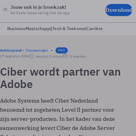
Jouw vak in je broekzak!
Download
De beste leeservaring met de app
Business
Maatschappij
Tech & Toekomst
Carrière
Achtergrond
Toepassingen
PRO
27 augustus 2004
leestijd 1 minuut
0 reacties
Ciber wordt partner van
Adobe
Adobe Systems heeft Ciber Nederland
benoemd tot zogeheten Level II partner voor
zijn server-producten. In het kader van deze
samenwerking levert Ciber de Adobe Server