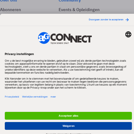
Over ons
Community
Abonneren
Events & Opleidingen
Adverteren
Nieuwsbrieven
Contact
Vacatures
Colofon
Whitepapers
Onze app
Privacyinstellingen
Volg ons
Redactionele partner
Algemene Voorwaarden & Copyrights
Privacy & Cookies