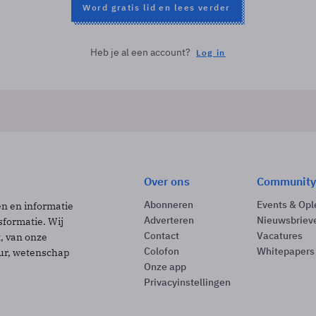
Word gratis lid en lees verder
Heb je al een account?
Log in
Over ons
Community
Abonneren
Events & Opl
ën en informatie
Adverteren
Nieuwsbriev
sformatie. Wij
Contact
Vacatures
t, van onze
Colofon
Whitepapers
uur, wetenschap
Onze app
Privacyinstellingen