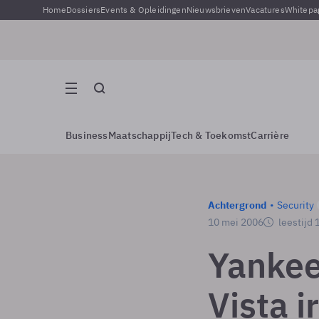
Home
Dossiers
Events & Opleidingen
Nieuwsbrieven
Vacatures
Whitepa
Business
Maatschappij
Tech & Toekomst
Carrière
Achtergrond
Security
10 mei 2006
leestijd 
Yankee
Vista i