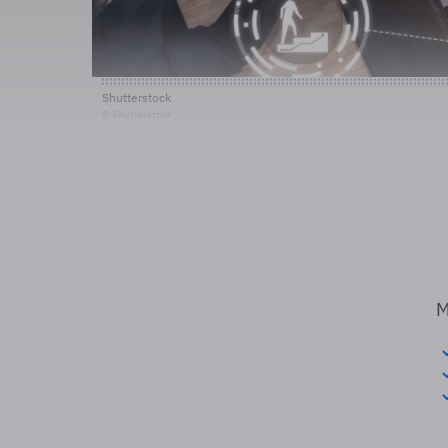
Shutterstock
© Shutterstock
M