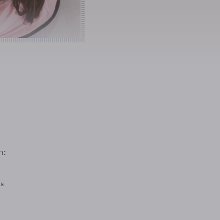
n:
rs