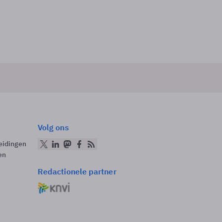
Volg ons
eidingen
en
Redactionele partner