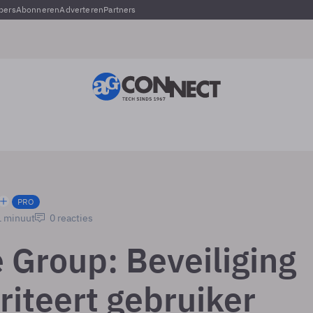
pers
Abonneren
Adverteren
Partners
PRO
1 minuut
0 reacties
 Group: Beveiliging
rriteert gebruiker