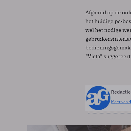
Afgaand op de onl
het huidige pc-be
wel het nodige we
gebruikersinterfa
bedieningsgemak e
“Vista” suggereert
Redactie
Meer van d