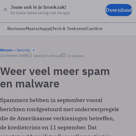
Jouw vak in je broekzak!
Download
De beste leeservaring met de app
Business
Maatschappij
Tech & Toekomst
Carrière
Nieuws
Security
22 oktober 2008
leestijd 1 minuut
0 reacties
Weer veel meer spam
en malware
Spammers hebben in september vooral
berichten rondgestuurd met onderwerpregels
die de Amerikaanse verkiezingen betreffen,
de kredietcrisis en 11 september. Dat