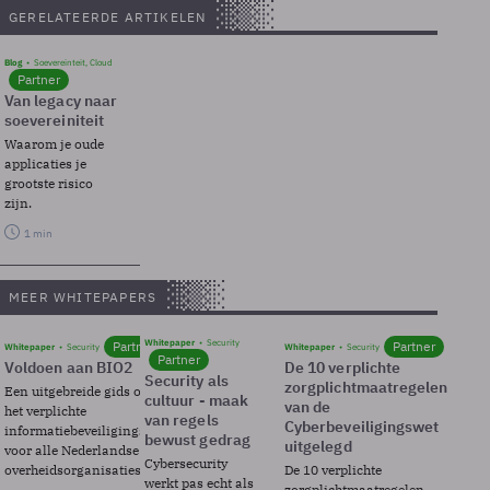
GERELATEERDE ARTIKELEN
Blog
Soevereinteit, Cloud
Partner
Van legacy naar
soevereiniteit
Waarom je oude
applicaties je
grootste risico
zijn.
1 min
MEER WHITEPAPERS
Whitepaper
Security
Partner
Partner
Whitepaper
Security
Whitepaper
Security
Partner
Voldoen aan BIO2
De 10 verplichte
Security als
zorgplichtmaatregelen
Een uitgebreide gids over BIO2,
cultuur - maak
van de
het verplichte
van regels
Cyberbeveiligingswet
informatiebeveiligingsframework
bewust gedrag
uitgelegd
voor alle Nederlandse
Cybersecurity
overheidsorganisaties.
De 10 verplichte
werkt pas echt als
zorgplichtmaatregelen