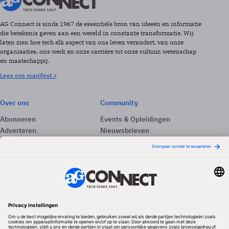
AG Connect is sinds 1967 de essentiële bron van ideeën en informatie
die betekenis geven aan een wereld in constante transformatie. Wij
laten zien hoe tech elk aspect van ons leven verandert, van onze
organisaties, ons werk en onze carrière tot onze cultuur, wetenschap
en maatschappij.
Lees ons manifest >
Over ons
Community
Abonneren
Events & Opleidingen
Adverteren
Nieuwsbrieven
Contact
Vacatures
Colofon
Whitepapers
Onze app
Privacyinstellingen
Volg ons